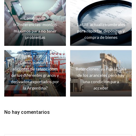
Cambian las
transferencias: montos
La UIF actualiza umbrales
máximos para no tener
para reportar depósitos y
problemas
compra de bienes
¿Cómo quedan las
alícuotas de retenciones
Retenciones: ya rige la baja
de los diferentes granos y
de los aranceles pero hay
derivados exportados por
una condición para
la Argentina?
acceder
No hay comentarios