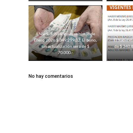
ANSeS: Jubilaciones mínimas de
Enero 2026 $ 349.299,32. El bono,
El haber m
sin actualización será de $
de $ 340.
70.000.-
No hay comentarios