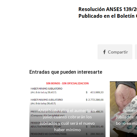
Compartir
Entradas que pueden interesarte
ANSES oficializó el aumento de
Aument
julio: cuánto cobrarán los
jubilados: 
jubilados y cuál será el nuevo
bono en m
haber mínimo