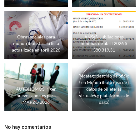
Obras sociales para
ANSeS: Jubilaciones
monotributistas: la lista
mínimas de abril 2026 $
actualizada en abril 2026
380.319,31
Recategorización de oficio
Trabajadores
en Monotributo (uso de
AUTONOMOS: rigen
datos de billeteras
nuevos aportes para
virtuales y plataformas de
MARZO 2026
pago)
No hay comentarios