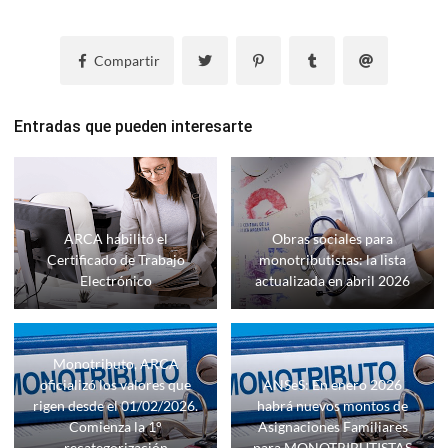
Compartir
Entradas que pueden interesarte
ARCA habilitó el
Obras sociales para
Certificado de Trabajo
monotributistas: la lista
Electrónico
actualizada en abril 2026
Monotributo, ARCA
oficializó los valores que
ANSeS: En enero 2026
rigen desde el 01/02/2026.
habrá nuevos montos de
Comienza la 1°
Asignaciones Familiares
recategorización
para MONOTRIBUTISTAS