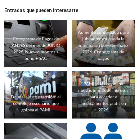
Entradas que pueden interesarte
Aumento confirmado para
Conograma de Pagos de
jubilados: así queda la
ANSES del mes de JUNIO
mínima sin bono en mayo
2026. Nuevos montos +
2026. Cronograma de
bono + SAC
pagos
PAMI: cuáles son los
nuevos límites de ingresos
Deuda, ajuste y tensión: el
para acceder a
complejo escenario que
medicamentos gratis en
golpea al PAMI
2026