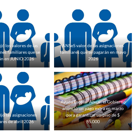
jó los valores de las
ANSeS valor de las asignaciones
nes familiares que se
familiares que se pagarán en mayo
án en JUNIO 2026
2026
Ayuda Escolar Anual: el Gobierno
anunció un pago extra en marzo
ijó las asignaciones
para garantizar un piso de $
ares de abril 2026
85.000