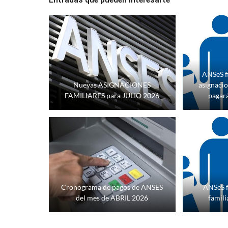
ANSeS fi
Nuevas ASIGNACIONES
asignacio
FAMILIARES para JULIO 2026
pagar
Cronograma de pagos de ANSES
ANSeS f
del mes de ABRIL 2026
famili