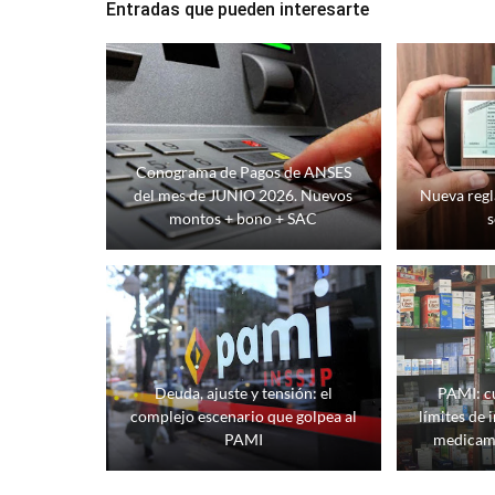
Entradas que pueden interesarte
Conograma de Pagos de ANSES
del mes de JUNIO 2026. Nuevos
Nueva reg
montos + bono + SAC
s
Deuda, ajuste y tensión: el
PAMI: cu
complejo escenario que golpea al
límites de 
PAMI
medicame