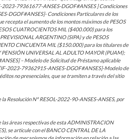
 I [IF-2023-79361677-ANSES-DGOF#ANSES ] Condiciones
ES-DGOF#ANSES]- Condiciones Particulares de los
 recepta el aumento de los montos máximos de PESOS
SOS CUATROCIENTOS MIL ($400.000) para los
DO PREVISIONAL ARGENTINO (SIPA) y de PESOS
NTO CINCUENTA MIL ($150.000) para los titulares de
Y PENSIÓN UNIVERSAL AL ADULTO MAYOR (PUAM);
ES] – Modelo de Solicitud de Préstamo aplicable
O IV [IF-2023-79362915-ANSES-DGOF#ANSES]-Modelo de
ditos no presenciales, que se tramiten a través del sitio
° de la Resolución N° RESOL-2022-90-ANSES-ANSES, por
e las áreas respectivas de esta ADMINISTRACION
 se articule con el BANCO CENTRAL DE LA
n de mecanismos de información en relación a las