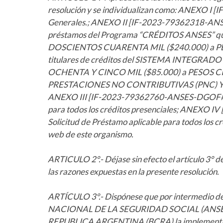
resolución y se individualizan como: ANEXO
Generales.; ANEXO II [IF-2023-79362318-ANS
préstamos del Programa “CRÉDITOS ANSES” que
DOSCIENTOS CUARENTA MIL ($240.000) a PE
titulares de créditos del SISTEMA INTEGRA
OCHENTA Y CINCO MIL ($85.000) a PESOS CIE
PRESTACIONES NO CONTRIBUTIVAS (PNC) 
ANEXO III [IF-2023-79362760-ANSES-DGOF#ANS
para todos los créditos presenciales; ANEX
Solicitud de Préstamo aplicable para todos los cré
web de este organismo.
ARTICULO 2°.- Déjase sin efecto el artículo 3
las razones expuestas en la presente resolución.
ARTÍCULO 3°.- Dispónese que por intermedio d
NACIONAL DE LA SEGURIDAD SOCIAL (ANSES),
REPUBLICA ARGENTINA (BCRA) la implementació