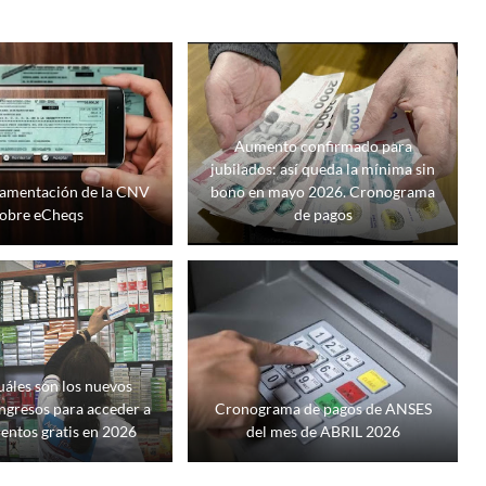
Aumento confirmado para
jubilados: así queda la mínima sin
lamentación de la CNV
bono en mayo 2026. Cronograma
obre eCheqs
de pagos
áles son los nuevos
ingresos para acceder a
Cronograma de pagos de ANSES
ntos gratis en 2026
del mes de ABRIL 2026