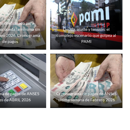
o confirmado para
así queda la mínima sin
Deuda, ajuste y tensión: el
ayo 2026. Cronograma
complejo escenario que golpea al
de pagos
PAMI
a de pagos de ANSES
Crponograma de pagos de ANSeS
es de ABRIL 2026
ultima semana de Febrero 2026