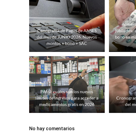
Aument
Conograma de Pagos de ANSES
jubilados: 
del mes de JUNIO 2026. Nuevos
bono en m
montos + bono + SAC
PAMI: cuáles son los nuevos
límites de ingresos para acceder a
Cronogram
medicamentos gratis en 2026
del m
No hay comentarios