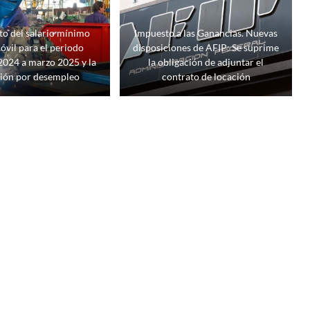
o del salario mínimo
Impuesto a las Ganancias. Nuevas
móvil para el periodo
disposiciones de AFIP: Se suprime
2024 a marzo 2025 y la
la obligación de adjuntar el
ción por desempleo
contrato de locación