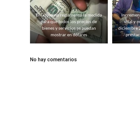
El Gobierno reglamentó la medida
Increment
para que todos los precios de
vital y 
bienes y servicios se puedan
diciembre 
mostrar en dólares
presta
No hay comentarios