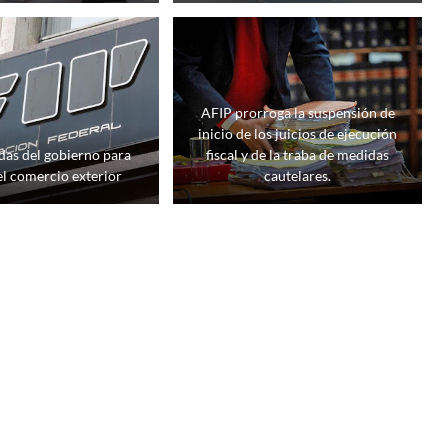
AFIP prorroga la suspensión de
inicio de los juicios de ejecución
as del gobierno para
fiscal y de la traba de medidas
 el comercio exterior
cautelares.