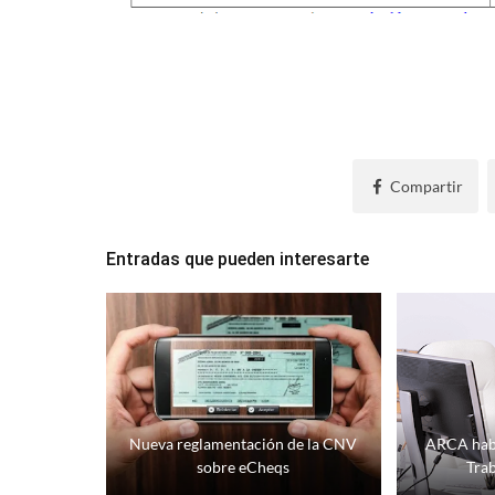
Compartir
Entradas que pueden interesarte
Nueva reglamentación de la CNV
ARCA habi
sobre eCheqs
Trab