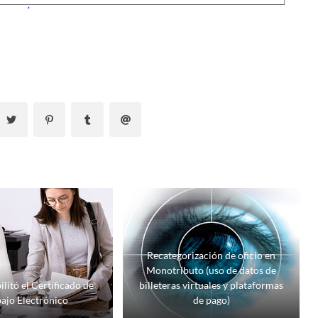
Recategorización de oficio en
Monotributo (uso de datos de
litó el Certificado de
billeteras virtuales y plataformas
ajo Electrónico
de pago)