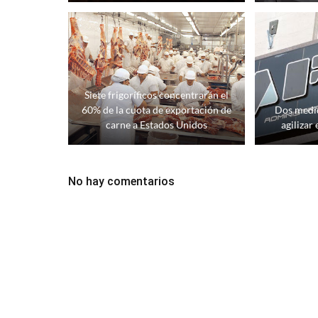
Siete frigoríficos concentrarán el
60% de la cuota de exportación de
Dos medid
carne a Estados Unidos
agilizar
No hay comentarios