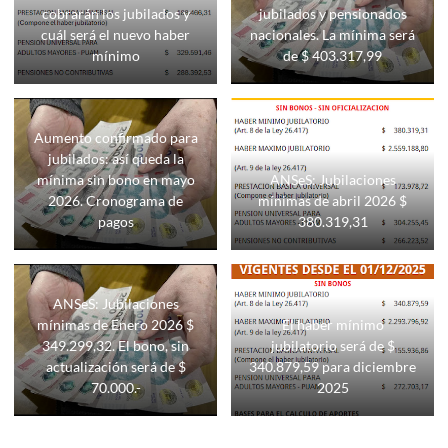
cobrarán los jubilados y
jubilados y pensionados
cuál será el nuevo haber
nacionales. La mínima será
mínimo
de $ 403.317,99
Aumento confirmado para
jubilados: así queda la
mínima sin bono en mayo
ANSeS: Jubilaciones
2026. Cronograma de
mínimas de abril 2026 $
pagos
380.319,31
ANSeS: Jubilaciones
mínimas de Enero 2026 $
El haber mínimo
349.299,32. El bono, sin
jubilatorio será de $
actualización será de $
340.879,59 para diciembre
70.000.-
2025