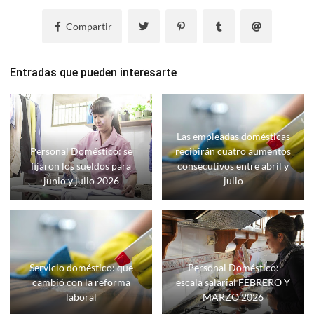
Compartir
Entradas que pueden interesarte
Las empleadas domésticas
Personal Doméstico: se
recibirán cuatro aumentos
fijaron los sueldos para
consecutivos entre abril y
junio y julio 2026
julio
Servicio doméstico: que
Personal Doméstico:
cambió con la reforma
escala salarial FEBRERO Y
laboral
MARZO 2026