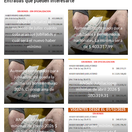
Entradas que pueden interesarte
ANSES oficializó el
aumento de julio: cuánto
Aumento confirmado para
cobrarán los jubilados y
jubilados y pensionados
cuál será el nuevo haber
nacionales. La mínima será
mínimo
de $ 403.317,99
Aumento confirmado para
jubilados: así queda la
mínima sin bono en mayo
ANSeS: Jubilaciones
2026. Cronograma de
mínimas de abril 2026 $
pagos
380.319,31
ANSeS: Jubilaciones
mínimas de Enero 2026 $
El haber mínimo
349.299,32. El bono, sin
jubilatorio será de $