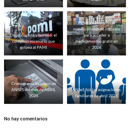
PAMI: cuáles son los
nuevos límites de ingresos
Deuda, ajuste y tensión: el
para acceder a
complejo escenario que
medicamentos gratis en
golpea al PAMI
2026
Cronograma de pagos de
ANSES del mes de ABRIL
ANSeS fijó las asignaciones
2026
familiares de abril 2026
No hay comentarios