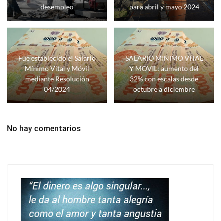
desempleo
para abril y mayo 2024
Fue establecido el Salario
SALARIO MINIMO VITAL
Mínimo Vital y Móvil
Y MOVIL: aumento del
mediante Resolución
32% con escalas desde
04/2024
octubre a diciembre
No hay comentarios