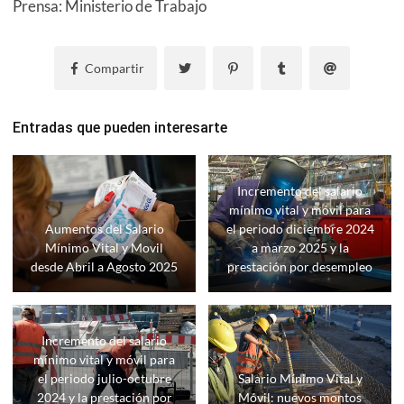
Prensa: Ministerio de Trabajo
Compartir
Entradas que pueden interesarte
Incremento del salario
mínimo vital y móvil para
Aumentos del Salario
el periodo diciembre 2024
Mínimo Vital y Movil
a marzo 2025 y la
desde Abril a Agosto 2025
prestación por desempleo
Incremento del salario
mínimo vital y móvil para
el periodo julio-octubre
Salario Mínimo Vital y
2024 y la prestación por
Móvil: nuevos montos